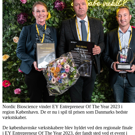
Nordic Bioscience vinder EY Entrepreneur Of The Year 2023 i
region København. De er nu i spil til prisen som Danmarks bedste
vækstskaber.
De københavnske vækstskabere blev hyldet ved den regionale finale
i EY Entrepreneur Of The Year 2023, der fandt sted ved et event i