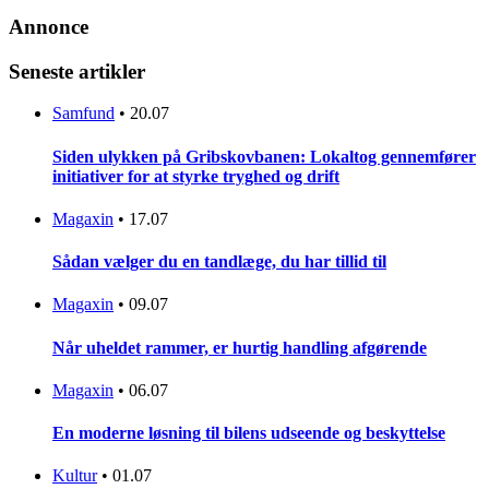
Annonce
Seneste artikler
Samfund
•
20.07
Siden ulykken på Gribskovbanen: Lokaltog gennemfører
initiativer for at styrke tryghed og drift
Magaxin
•
17.07
Sådan vælger du en tandlæge, du har tillid til
Magaxin
•
09.07
Når uheldet rammer, er hurtig handling afgørende
Magaxin
•
06.07
En moderne løsning til bilens udseende og beskyttelse
Kultur
•
01.07