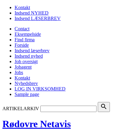
Kontakt
Indsend NYHED
Indsend LÆSERBREV
Contact
Eksempelside
Find firma
Forside
Indsend læserbrev
Indsend nyhed
Job oversigt
Jobagent
Jobs
Kontakt
Nyhedsbrev
LOG IN VIRKSOMHED
Sample page
search
ARTIKELARKIV
Rødovre Netavis