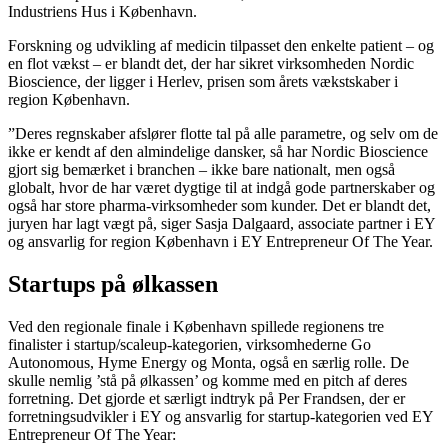
Industriens Hus i København.
Forskning og udvikling af medicin tilpasset den enkelte patient – og
en flot vækst – er blandt det, der har sikret virksomheden Nordic
Bioscience, der ligger i Herlev, prisen som årets vækstskaber i
region København.
”Deres regnskaber afslører flotte tal på alle parametre, og selv om de
ikke er kendt af den almindelige dansker, så har Nordic Bioscience
gjort sig bemærket i branchen – ikke bare nationalt, men også
globalt, hvor de har været dygtige til at indgå gode partnerskaber og
også har store pharma-virksomheder som kunder. Det er blandt det,
juryen har lagt vægt på, siger Sasja Dalgaard, associate partner i EY
og ansvarlig for region København i EY Entrepreneur Of The Year.
Startups på ølkassen
Ved den regionale finale i København spillede regionens tre
finalister i startup/scaleup-kategorien, virksomhederne Go
Autonomous, Hyme Energy og Monta, også en særlig rolle. De
skulle nemlig ’stå på ølkassen’ og komme med en pitch af deres
forretning. Det gjorde et særligt indtryk på Per Frandsen, der er
forretningsudvikler i EY og ansvarlig for startup-kategorien ved EY
Entrepreneur Of The Year: