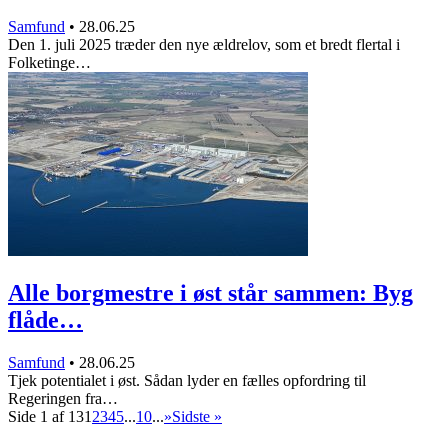
Samfund
•
28.06.25
Den 1. juli 2025 træder den nye ældrelov, som et bredt flertal i
Folketinge…
Alle borgmestre i øst står sammen: Byg
flåde…
Samfund
•
28.06.25
Tjek potentialet i øst. Sådan lyder en fælles opfordring til
Regeringen fra…
Side 1 af 13
1
2
3
4
5
...
10
...
»
Sidste »