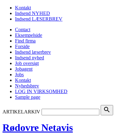
Kontakt
Indsend NYHED
Indsend LÆSERBREV
Contact
Eksempelside
Find firma
Forside
Indsend læserbrev
Indsend nyhed
Job oversigt
Jobagent
Jobs
Kontakt
Nyhedsbrev
LOG IN VIRKSOMHED
Sample page
search
ARTIKELARKIV
Rødovre Netavis