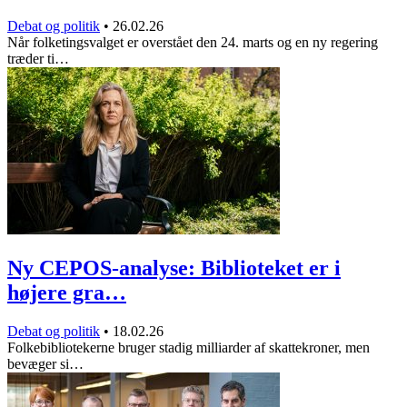
Debat og politik
•
26.02.26
Når folketingsvalget er overstået den 24. marts og en ny regering
træder ti…
Ny CEPOS-analyse: Biblioteket er i
højere gra…
Debat og politik
•
18.02.26
Folkebibliotekerne bruger stadig milliarder af skattekroner, men
bevæger si…