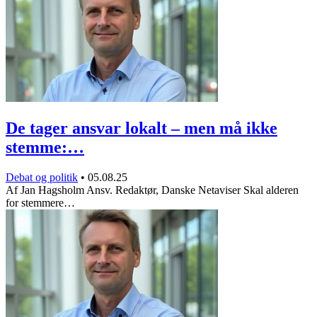
De tager ansvar lokalt – men må ikke
stemme:…
Debat og politik
•
05.08.25
Af Jan Hagsholm Ansv. Redaktør, Danske Netaviser Skal alderen
for stemmere…