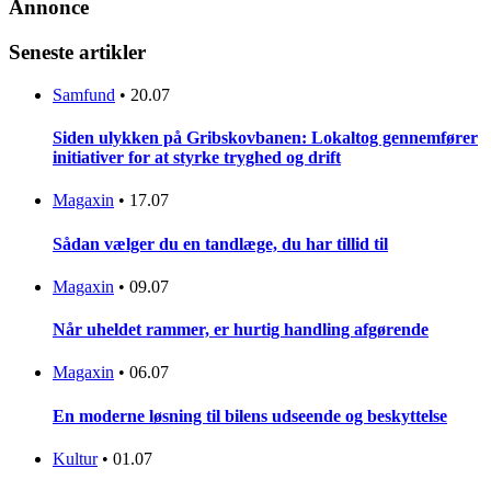
Annonce
Seneste artikler
Samfund
•
20.07
Siden ulykken på Gribskovbanen: Lokaltog gennemfører
initiativer for at styrke tryghed og drift
Magaxin
•
17.07
Sådan vælger du en tandlæge, du har tillid til
Magaxin
•
09.07
Når uheldet rammer, er hurtig handling afgørende
Magaxin
•
06.07
En moderne løsning til bilens udseende og beskyttelse
Kultur
•
01.07