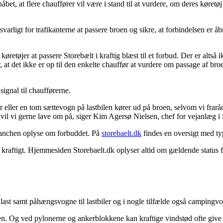
bet, at flere chauffører vil være i stand til at vurdere, om deres køret
orsvarligt for trafikanterne at passere broen og sikre, at forbindelsen er
øretøjer at passere Storebælt i kraftig blæst til et forbud. Der er alts
at det ikke er op til den enkelte chauffør at vurdere om passage af broen
ignal til chaufførerne.
r eller en tom sættevogn på lastbilen kører ud på broen, selvom vi frarå
t vil vi gerne lave om på, siger Kim Agersø Nielsen, chef for vejanlæg 
branchen oplyse om forbuddet. På
storebaelt.dk
findes en oversigt med ty
 kraftigt. Hjemmesiden Storebaelt.dk oplyser altid om gældende status f
t last samt påhængsvogne til lastbiler og i nogle tilfælde også campingv
en. Og ved pylonerne og ankerblokkene kan kraftige vindstød ofte give 