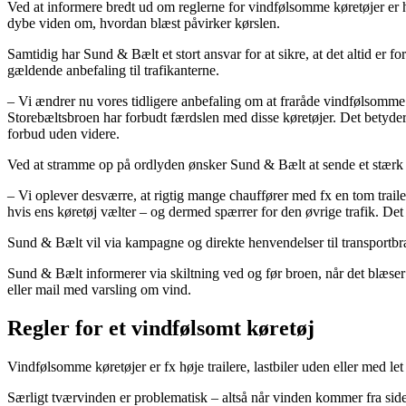
Ved at informere bredt ud om reglerne for vindfølsomme køretøjer er hå
dybe viden om, hvordan blæst påvirker kørslen.
Samtidig har Sund & Bælt et stort ansvar for at sikre, at det altid er f
gældende anbefaling til trafikanterne.
– Vi ændrer nu vores tidligere anbefaling om at fraråde vindfølsomme k
Storebæltsbroen har forbudt færdslen med disse køretøjer. Det betyder, 
forbud uden videre.
Ved at stramme op på ordlyden ønsker Sund & Bælt at sende et stærk s
– Vi oplever desværre, at rigtig mange chauffører med fx en tom traile
hvis ens køretøj vælter – og dermed spærrer for den øvrige trafik. De
Sund & Bælt vil via kampagne og direkte henvendelser til transport
Sund & Bælt informerer via skiltning ved og før broen, når det blæser
eller mail med varsling om vind.
Regler for et vindfølsomt køretøj
Vindfølsomme køretøjer er fx høje trailere, lastbiler uden eller med le
Særligt tværvinden er problematisk – altså når vinden kommer fra sid