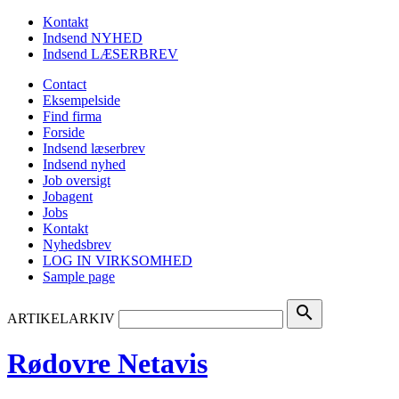
Kontakt
Indsend NYHED
Indsend LÆSERBREV
Contact
Eksempelside
Find firma
Forside
Indsend læserbrev
Indsend nyhed
Job oversigt
Jobagent
Jobs
Kontakt
Nyhedsbrev
LOG IN VIRKSOMHED
Sample page
search
ARTIKELARKIV
Rødovre Netavis