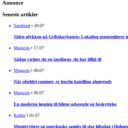
Annonce
Seneste artikler
Samfund
•
20.07
Siden ulykken på Gribskovbanen: Lokaltog gennemfører initi
Magaxin
•
17.07
Sådan vælger du en tandlæge, du har tillid til
Magaxin
•
09.07
Når uheldet rammer, er hurtig handling afgørende
Magaxin
•
06.07
En moderne løsning til bilens udseende og beskyttelse
Kultur
•
01.07
Montéryttere og ponykuske samles til stor løbsdag i Holme