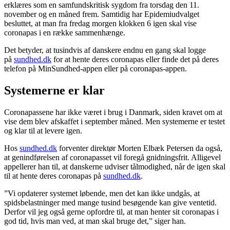
erklæres som en samfundskritisk sygdom fra torsdag den 11.
november og en måned frem. Samtidig har Epidemiudvalget
besluttet, at man fra fredag morgen klokken 6 igen skal vise
coronapas i en række sammenhænge.
Det betyder, at tusindvis af danskere endnu en gang skal logge
på
sundhed.dk
for at hente deres coronapas eller finde det på deres
telefon på MinSundhed-appen eller på coronapas-appen.
Systemerne er klar
Coronapassene har ikke været i brug i Danmark, siden kravet om at
vise dem blev afskaffet i september måned. Men systemerne er testet
og klar til at levere igen.
Hos
sundhed.dk
forventer direktør Morten Elbæk Petersen da også,
at genindførelsen af coronapasset vil foregå gnidningsfrit. Alligevel
appellerer han til, at danskerne udviser tålmodighed, når de igen skal
til at hente deres coronapas på
sundhed.dk
.
”Vi opdaterer systemet løbende, men det kan ikke undgås, at
spidsbelastninger med mange tusind besøgende kan give ventetid.
Derfor vil jeg også gerne opfordre til, at man henter sit coronapas i
god tid, hvis man ved, at man skal bruge det,” siger han.