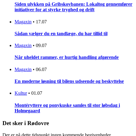
Siden ulykken på Gribskovbanen: Lokaltog gennemfører
initiativer for at styrke tryghed og drift
Magaxin
•
17.07
Sådan vælger du en tandlæge, du har tillid til
Magaxin
•
09.07
Når uheldet rammer, er hurtig handling afgørende
Magaxin
•
06.07
En moderne løsning til bilens udseende og beskyttelse
Kultur
•
01.07
Montéryttere og ponykuske samles til stor løbsdag i
Holmegaard
Det sker i Rødovre
Der er på dette tidspunkt ingen kommende begivenheder.