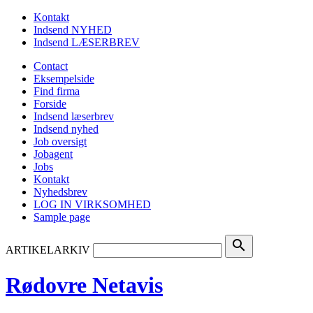
Kontakt
Indsend NYHED
Indsend LÆSERBREV
Contact
Eksempelside
Find firma
Forside
Indsend læserbrev
Indsend nyhed
Job oversigt
Jobagent
Jobs
Kontakt
Nyhedsbrev
LOG IN VIRKSOMHED
Sample page
search
ARTIKELARKIV
Rødovre Netavis