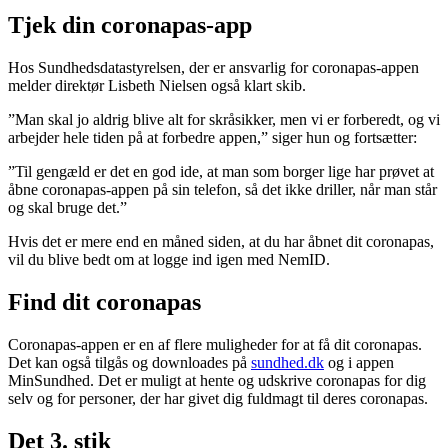
Tjek din coronapas-app
Hos Sundhedsdatastyrelsen, der er ansvarlig for coronapas-appen
melder direktør Lisbeth Nielsen også klart skib.
”Man skal jo aldrig blive alt for skråsikker, men vi er forberedt, og vi
arbejder hele tiden på at forbedre appen,” siger hun og fortsætter:
”Til gengæld er det en god ide, at man som borger lige har prøvet at
åbne coronapas-appen på sin telefon, så det ikke driller, når man står
og skal bruge det.”
Hvis det er mere end en måned siden, at du har åbnet dit coronapas,
vil du blive bedt om at logge ind igen med NemID.
Find dit coronapas
Coronapas-appen er en af flere muligheder for at få dit coronapas.
Det kan også tilgås og downloades på
sundhed.dk
og i appen
MinSundhed. Det er muligt at hente og udskrive coronapas for dig
selv og for personer, der har givet dig fuldmagt til deres coronapas.
Det 3. stik