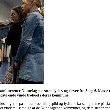
konkurrence Naturfagsmaraton lyder, og elever fra 5. og 6. klasse 
sidste ende vinde trofæet i deres kommune.
sningerne på alt fra broer til tøjspild og lydtætte kasser hjemme på sk
t vindere i samtlige af de 52 deltagende kommuner, og flere steder er el