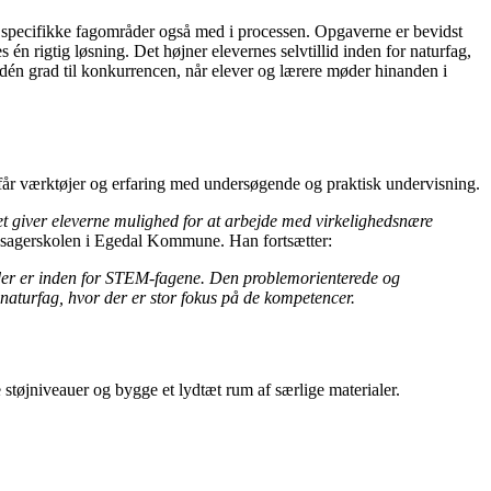
g specifikke fagområder også med i processen. Opgaverne er bevidst
én rigtig løsning. Det højner elevernes selvtillid inden for naturfag,
i dén grad til konkurrencen, når elever og lærere møder hinanden i
 får værktøjer og erfaring med undersøgende og praktisk undervisning.
t giver eleverne mulighed for at arbejde med virkelighedsnære
oesagerskolen i Egedal Kommune. Han fortsætter:
 der er inden for STEM-fagene. Den problemorienterede og
 naturfag, hvor der er stor fokus på de kompetencer.
støjniveauer og bygge et lydtæt rum af særlige materialer.