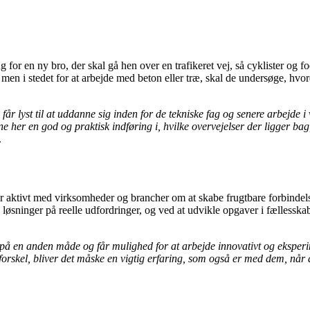
ug for en ny bro, der skal gå hen over en trafikeret vej, så cyklister o
o, men i stedet for at arbejde med beton eller træ, skal de undersøge, 
får lyst til at uddanne sig inden for de tekniske fag og senere arbejde 
 her en god og praktisk indføring i, hvilke overvejelser der ligger bag
.
 aktivt med virksomheder og brancher om at skabe frugtbare forbindelse
ed løsninger på reelle udfordringer, og ved at udvikle opgaver i fæll
 på en anden måde og får mulighed for at arbejde innovativt og ekspe
forskel, bliver det måske en vigtig erfaring, som også er med dem, når 