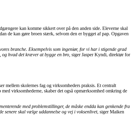
g fodgængere kan komme sikkert over på den anden side. Eleverne skal
hvordan de kan gøre broen stærk, selvom den er bygget af pap. Opgaven
i vores branche. Eksempelvis som ingeniør, for vi har i stigende grad
, og hvad det kræver at bygge en bro,
siger Jasper Kyndi, direktør for
r mellem skolernes fag og virksomheders praksis. Et centralt
esskab med virksomhederne, skaber det også opmærksomhed omkring de
rimenterende med problemstillinger, de måske endda kan genkende fra
de senere skal vælge uddannelse og vej i voksenlivet
, siger Maiken