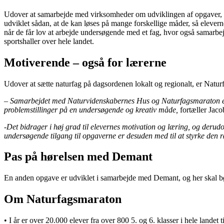
Udover at samarbejde med virksomheder om udviklingen af opgaver, er
udviklet sådan, at de kan løses på mange forskellige måder, så eleverne
når de får lov at arbejde undersøgende med et fag, hvor også samarbejd
sportshaller over hele landet.
Motiverende – også for lærerne
Udover at sætte naturfag på dagsordenen lokalt og regionalt, er Natu
– Samarbejdet med Naturvidenskabernes Hus og Naturfagsmaraton er en
problemstillinger på en undersøgende og kreativ måde,
fortæller Jaco
-Det bidrager i høj grad til elevernes motivation og læring, og der
undersøgende tilgang til opgaverne er desuden med til at styrke den rø
Pas på hørelsen med Demant
En anden opgave er udviklet i samarbejde med Demant, og her skal børn
Om Naturfagsmaraton
• I år er over 20.000 elever fra over 800 5. og 6. klasser i hele landet