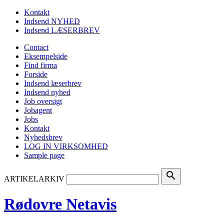
Kontakt
Indsend NYHED
Indsend LÆSERBREV
Contact
Eksempelside
Find firma
Forside
Indsend læserbrev
Indsend nyhed
Job oversigt
Jobagent
Jobs
Kontakt
Nyhedsbrev
LOG IN VIRKSOMHED
Sample page
search
ARTIKELARKIV
Rødovre Netavis