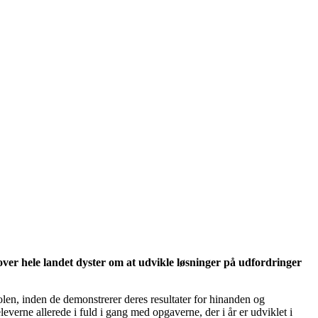
over hele landet dyster om at udvikle løsninger på udfordringer
olen, inden de demonstrerer deres resultater for hinanden og
everne allerede i fuld i gang med opgaverne, der i år er udviklet i