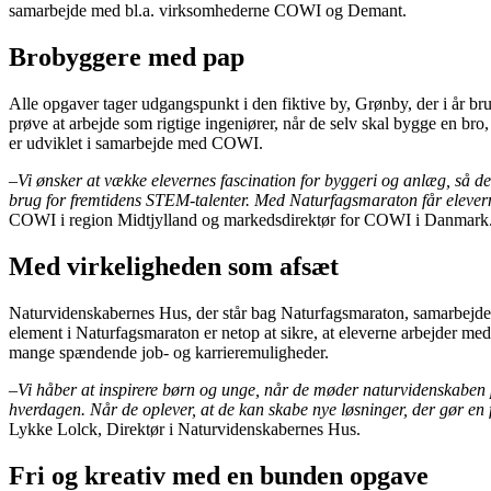
samarbejde med bl.a. virksomhederne COWI og Demant.
Brobyggere med pap
Alle opgaver tager udgangspunkt i den fiktive by, Grønby, der i år br
prøve at arbejde som rigtige ingeniører, når de selv skal bygge en br
er udviklet i samarbejde med COWI.
–
Vi ønsker at vække elevernes fascination for byggeri og anlæg, så de 
brug for fremtidens STEM-talenter. Med Naturfagsmaraton får eleverne
COWI i region Midtjylland og markedsdirektør for COWI i Danmark
Med virkeligheden som afsæt
Naturvidenskabernes Hus, der står bag Naturfagsmaraton, samarbejder
element i Naturfagsmaraton er netop at sikre, at eleverne arbejder m
mange spændende job- og karrieremuligheder.
–
Vi håber at inspirere børn og unge, når de møder naturvidenskaben
hverdagen. Når de oplever, at de kan skabe nye løsninger, der gør en 
Lykke Lolck, Direktør i Naturvidenskabernes Hus.
Fri og kreativ med en bunden opgave