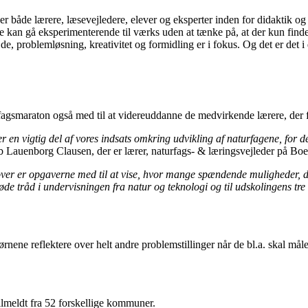
 både lærere, læsevejledere, elever og eksperter inden for didaktik o
 kan gå eksperimenterende til værks uden at tænke på, at der kun findes 
e, problemløsning, kreativitet og formidling er i fokus. Og det er det 
rfagsmaraton også med til at videreuddanne de medvirkende lærere, der
 vigtig del af vores indsats omkring udvikling af naturfagene, for de
b Lauenborg Clausen, der er lærer, naturfags- & læringsvejleder på B
udover er opgaverne med til at vise, hvor mange spændende muligheder,
de tråd i undervisningen fra natur og teknologi og til udskolingens tre
ene reflektere over helt andre problemstillinger når de bl.a. skal måle 
 tilmeldt fra 52 forskellige kommuner.